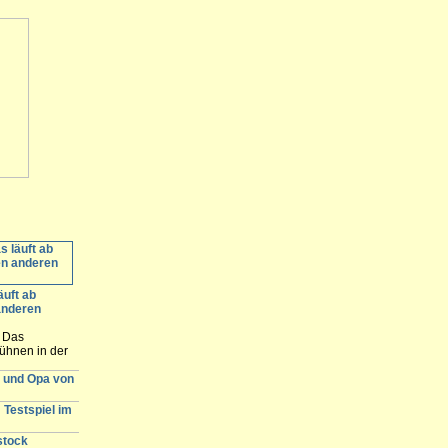
äuft ab
anderen
: Das
ühnen in der
ommerbühne in
r und Opa von
nde. Hier
e Spielstätten
 Testspiel im
stock