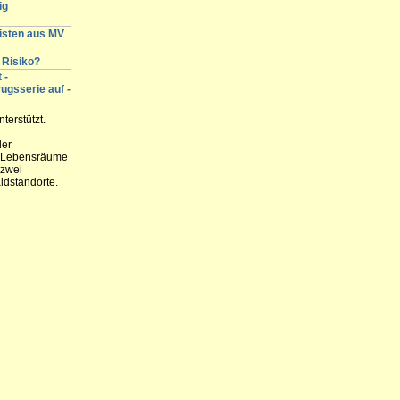
ig
gisten aus MV
 Risiko?
 -
ugsserie auf -
terstützt.
der
n, Lebensräume
 zwei
ldstandorte.