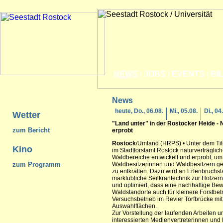
NEWS
|
JOBS
|
EVENTS
|
BI
News
heute, Do., 06.08.
Mi., 05.08.
Di., 04
Wetter
"Land unter" in der
Rostock
er Heide -
zum Bericht
erprobt
Rostock
/Umland (HRPS) • Unter dem Tit
Kino
im Stadtforstamt Rostock naturverträgli
Waldbereiche entwickelt und erprobt, um
zum Programm
Waldbesitzerinnen und Waldbesitzern 
zu entkräften. Dazu wird an Erlenbruchs
marktübliche Seilkrantechnik zur Holzern
und optimiert, dass eine nachhaltige Bew
Waldstandorte auch für kleinere Forstbetrie
Versuchsbetrieb im Revier Torfbrücke mit
Auswahlflächen.
Zur Vorstellung der laufenden Arbeiten u
interessierten Medienvertreterinnen und