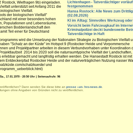
Lichtenhagen - Tatverdächtiger vorläuf
2 Rostock, Wiethagen 9b) eingeladen.
festgenommen
falt unterstützt seit Anfang 2011 die
iologischen Vielfalt.
Hansa Rostock: Alle News zum Drittli
ts der biologischen Vielfalt"
(02.08.2026)
schland mit einer besonders hohen
KI im Alltag: Sinnvolles Werkzeug oder
rten, Populationen und Lebensräume.
Vorsicht beim Fahrzeugkauf im Internet
merschen Boddenlandschaft den
Kriminalpolizei deckt bundesweite Betr
mit Teil einer für Deutschland
Tatverdächtige in Haft
ogramms wird die Umsetzung der Nationalen Strategie zu Biologischen Vielfalt un
orhaben "Schatz an der Küste" im Hotspot 9 (Rostocker Heide und Vorpommersche
nnen und Projektpartner arbeiten in diesem Verbundvorhaben unter Koordination 
ojektlaufzeit 2014 bis 2020 soll die naturraumtypische Vielfalt der Landschafte
rlebbar gemacht und langfristig erhalten werden. Die Hansestadt Rostock ist mit
 dem Entdeckerpfad Rostocker Heide und der naturverträglichen Nutzung nasser Wa
chatzküste.com/schatzkueste/ und
sprogramm_ueberblick.html)
., 17.01.1970 - 20:50 Uhr | Seitenaufrufe: 96
veröffentlichen? Dann senden Sie diese bitte an
presse «at» hro-news.de
.
eilungen ohne Angaben von Gründen nicht zu veröffentlichen.