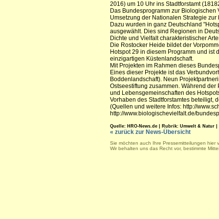
2016) um 10 Uhr ins Stadtforstamt (1818
Das Bundesprogramm zur Biologischen Viel
Umsetzung der Nationalen Strategie zur b
Dazu wurden in ganz Deutschland "Hotspo
ausgewählt. Dies sind Regionen in Deut
Dichte und Vielfalt charakteristischer A
Die Rostocker Heide bildet der Vorpom
Hotspot 29 in diesem Programm und ist da
einzigartigen Küstenlandschaft.
Mit Projekten im Rahmen dieses Bundespr
Eines dieser Projekte ist das Verbundv
Boddenlandschaft). Neun Projektpartneri
Ostseestiftung zusammen. Während der Pr
und Lebensgemeinschaften des Hotspots e
Vorhaben des Stadtforstamtes beteiligt,
(Quellen und weitere Infos: http://www.s
http://www.biologischevielfalt.de/bunde
Quelle: HRO-News.de | Rubrik: Umwelt & Natur | Sa
« zurück zur News-Übersicht
Sie möchten auch Ihre Pressemitteilungen hier 
Wir behalten uns das Recht vor, bestimmte Mitt