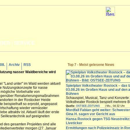
LDER
|
SERVICE
.08.
Archiv
RSS
Top 7 - Meist gelesene News
 Nutzung nasser Waldbereiche wird
el "Land unter" im Wald werden aktuell
Spielplan Volkstheater Rostock – das l
che Nutzungskonzepte für nasse
03.08.26 im Großen Haus und auf den 
 mögliche Vorbehalte von
Bühnen
gegenüber Renaturierungsmaßnahmen
Schauspiel, Musical, Tanz und Konzerte
tandorten in der Rostocker Heide
Volkstheater Rostock bespielt mehrere B
te beispielhaft so erprobt, angepasst
Hansestadt. Vom Großen Haus über das
Quelle:
OSTSEE-ZEITUNG
| Mo., 04:32 Uhr
irtschaftung wieder vernässter
experimentelle Ateliertheater bis zur S
Mordfall Fabian geht weiter: Schweste
be attraktiv ist. Aktuell läuft der erste
der Halle 207 auf dem Neptunwerft-Gelä
Gina H. sagen vor Gericht aus
 Seilkrantechnik auf geeigneten
finden Sie den aktuellen Spielplan für all
Hansa Rostock gegen TSG Neustrelitz:
im Überblick.
Liveticker
nd des gesamten Projektes sind alle
Ermittlungen nach Polizeieinsatz in Ro
 Medienvertreter morgen (27. Januar