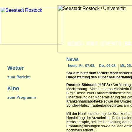
NEWS
|
JOBS
|
EVENTS
|
BI
News
heute, Fr., 07.08.
Do., 06.08.
Mi., 05
Wetter
Sozialministerium fördert Modernisier
zum Bericht
Umgestaltung des Hubschrauberlandep
Rostock
-
Südstadt
(HRPS) • Am Montag,
Kino
Mecklenburg –Vorpommerns Ministerin für
Birgit Hesse zwei Fördermittelbescheide
zum Programm
Finanzierung der Modernisierung der Zytos
Krankenhausapotheke sowie der Umgest
Sonder-Hubschrauberlandeplatzes am Kl
Mit der Neukonzipierung der Krankenhaus
Herstellung der Arzneimittel für die pa
Krebstherapie, bei der Herstellung der p
Ernährungslösungen sowie bei den Antib
nochmals erhöht .