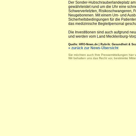
Der Sonder-Hubschrauberlandeplatz am 
gewährleistet rund um die Uhr eine sch
Schwerverletzten, Risikoschwangeren, 
Neugeborenen. Mit einem Um- und Ausb
Sicherheitsbedingungen für die Patienten,
das medizinische Begleitpersonal gescha
Die Investitionen sind auch aufgrund n
und werden vom Land Mecklenburg-Vorpo
Quelle: HRO-News.de | Rubrik: Gesundheit & Sozial
« zurück zur News-Übersicht
Sie möchten auch Ihre Pressemitteilungen hier 
Wir behalten uns das Recht vor, bestimmte Mitt