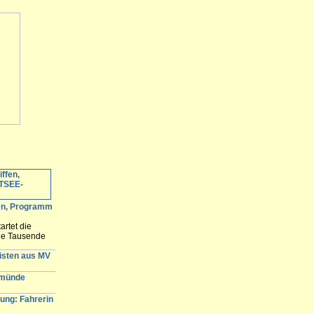
fen, Programm
artet die
ele Tausende
 erwartet und
n der
gisten aus MV
emünde
tung: Fahrerin