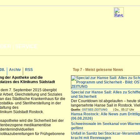
LDER
|
SERVICE
.08.
Archiv
RSS
Top 7 - Meist gelesene News
ung der Apotheke und die
latzes des Klinikums
Südstadt
 dem 7. September 2015 übergibt
Special zur Hanse Sail: Alles zu Schif
 Arbeit, Gleichstellung und Soziales
und Sicherheit
 an das Städtische Krankenhaus für die
Der Countdown ist abgelaufen – heute st
tatika- und Sterilherstellung in der
langersehnte Hanse Sail in Rostock. Vi
altung des
Besucher werden in den nächsten Tagen
Quelle:
OSTSEE-ZEITUNG
| Do., 05:17 Uhr
inikum Südstadt Rostock.
freuen sich auf die maritimen Angebote i
Hansa Rostock: Alle News zum Drittli
Innenstadt,...
(06.08.2026)
apotheke wird die Sicherheit bei der
Schweinswale im Seekanal von Warn
tientenbezogene medikamentöse
gefilmt
atientenindividuellen
Unfall in Sanitz bei Stockcar-Veranstal
iotikazubereitungen für Frühgeborene
kracht mit Rennwagen