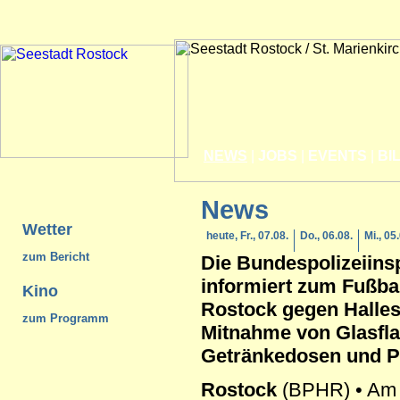
NEWS
|
JOBS
|
EVENTS
|
BI
News
Wetter
heute, Fr., 07.08.
Do., 06.08.
Mi., 05
zum Bericht
Die Bundespolizeiins
informiert zum Fußbal
Kino
Rostock
gegen Halles
zum Programm
Mitnahme von Glasfl
Getränkedosen und Py
Rostock
(BPHR) • Am 